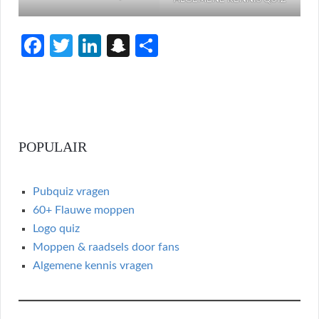
Fa
T
Li
S
S
ce
w
n
n
h
b
itt
ke
a
ar
o
er
dI
p
e
o
n
c
POPULAIR
k
h
at
Pubquiz vragen
60+ Flauwe moppen
Logo quiz
Moppen & raadsels door fans
Algemene kennis vragen