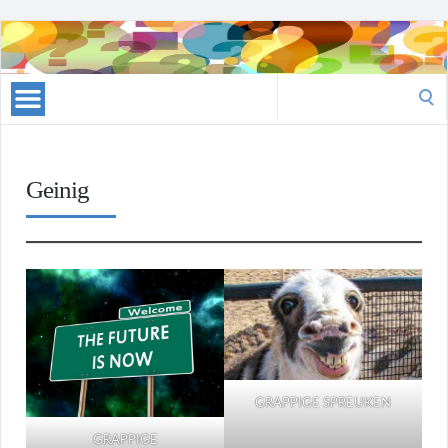
Raadsels
Search
for:
Geinig
GRAPPIGE SPREUKEN
GRAPPIGE