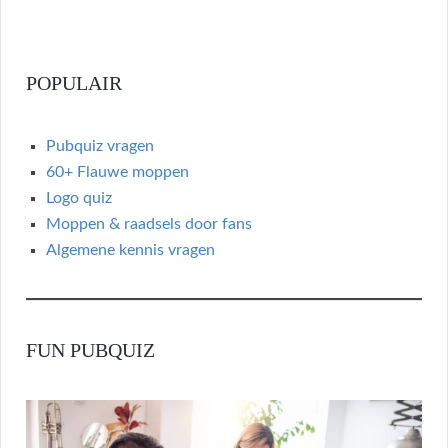
b
itt
ke
a
ar
o
er
dI
p
e
o
n
c
POPULAIR
k
h
at
Pubquiz vragen
60+ Flauwe moppen
Logo quiz
Moppen & raadsels door fans
Algemene kennis vragen
FUN PUBQUIZ