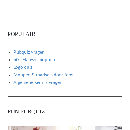
ce
w
n
n
h
b
itt
ke
a
ar
o
er
dI
p
e
o
n
c
POPULAIR
k
h
at
Pubquiz vragen
60+ Flauwe moppen
Logo quiz
Moppen & raadsels door fans
Algemene kennis vragen
FUN PUBQUIZ