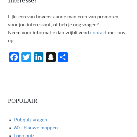
Lijkt een van bovenstaande manieren van promoten
voor jou interessant, of heb je nog vragen?
Neem voor informatie dan vrijblijvend
contact
met ons
op.
Fa
T
Li
S
S
ce
w
n
n
h
b
itt
ke
a
ar
o
er
dI
p
e
o
n
c
POPULAIR
k
h
at
Pubquiz vragen
60+ Flauwe moppen
Logo quiz