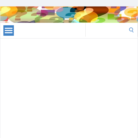
Raadsels
Search
for: